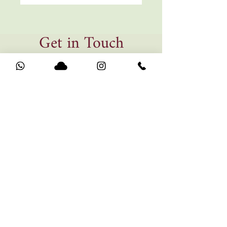
Get in Touch
noatalel155@gmail.com
/ Tel.
+972-545307487
Jerusalem, Israel
Submit
"Music is our universal